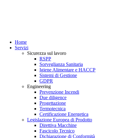
Home
Servizi
Sicurezza sul lavoro
RSPP
Sorveglianza Sanitaria
Igiene Alimentare e HACCP
Sistemi di Gestione
GDPR
Engineering
Prevenzione Incendi
Due diligence
Progettazione
Termotecnica
Certificazione Energetica
Legislazione Europea di Prodotto
Direttiva Macchine
Fascicolo Tecnico
Dichiarazione di Conformità