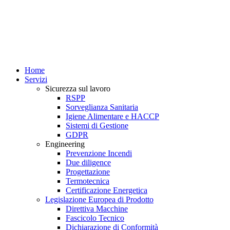
Home
Servizi
Sicurezza sul lavoro
RSPP
Sorveglianza Sanitaria
Igiene Alimentare e HACCP
Sistemi di Gestione
GDPR
Engineering
Prevenzione Incendi
Due diligence
Progettazione
Termotecnica
Certificazione Energetica
Legislazione Europea di Prodotto
Direttiva Macchine
Fascicolo Tecnico
Dichiarazione di Conformità